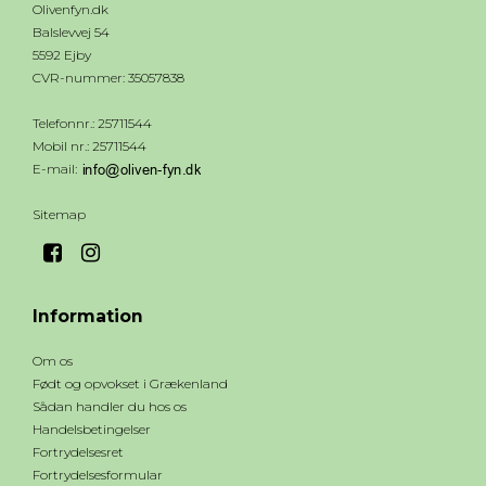
Olivenfyn.dk
Balslevvej 54
5592 Ejby
CVR-nummer
:
35057838
Telefonnr.
:
25711544
Mobil nr.
:
25711544
E-mail
:
Sitemap
Information
Om os
Født og opvokset i Grækenland
Sådan handler du hos os
Handelsbetingelser
Fortrydelsesret
Fortrydelsesformular