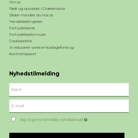
Om os
Født og opvokset i Grækenland
Sådan handler du hos os
Handelsbetingelser
Fortrydelsesret
Fortrydelsesformular
Cookiepolitik
Vi reducerer vores emballageforbrug
Kontrolrapport
Nyhedstilmelding
Jeg vil gerne tilmeldes nyhedsbrevet