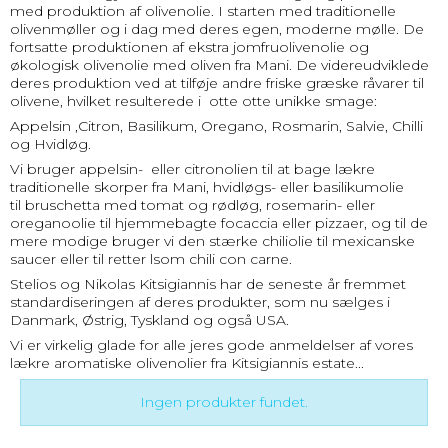
med produktion af olivenolie. I starten med traditionelle
olivenmøller og i dag med deres egen, moderne mølle. De
fortsatte produktionen af ​​ekstra jomfruolivenolie og
økologisk olivenolie med oliven fra Mani. De videreudviklede
deres produktion ved at tilføje andre friske græske råvarer til
olivene, hvilket resulterede i otte otte unikke smage:
Appelsin ,Citron, Basilikum, Oregano, Rosmarin, Salvie, Chilli
og Hvidløg.
Vi bruger appelsin- eller citronolien til at bage lækre
traditionelle skorper fra Mani, hvidløgs- eller basilikumolie
til bruschetta med tomat og rødløg, rosemarin- eller
oreganoolie til hjemmebagte focaccia eller pizzaer, og til de
mere modige bruger vi den stærke chiliolie til mexicanske
saucer eller til retter lsom chili con carne.
Stelios og Nikolas Kitsigiannis har de seneste år fremmet
standardiseringen af ​​deres produkter, som nu sælges i
Danmark, Østrig, Tyskland og også USA.
Vi er virkelig glade for alle jeres gode anmeldelser af vores
lækre aromatiske olivenolier fra Kitsigiannis estate...
Ingen produkter fundet.