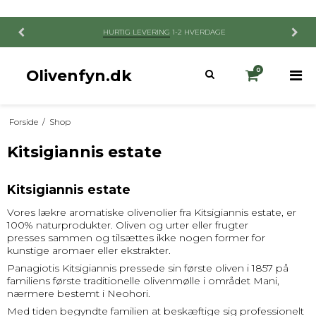
HURTIG LEVERING
1-2 HVERDAGE
Olivenfyn.dk
0
Forside
/
Shop
Kitsigiannis estate
Kitsigiannis estate
Vores lækre aromatiske olivenolier fra Kitsigiannis estate, er
100% naturprodukter. Oliven og urter eller frugter
presses sammen og tilsættes ikke nogen former for
kunstige aromaer eller ekstrakter.
Panagiotis Kitsigiannis pressede sin første oliven i 1857 på
familiens første traditionelle olivenmølle i området Mani,
nærmere bestemt i Neohori.
Med tiden begyndte familien at beskæftige sig professionelt