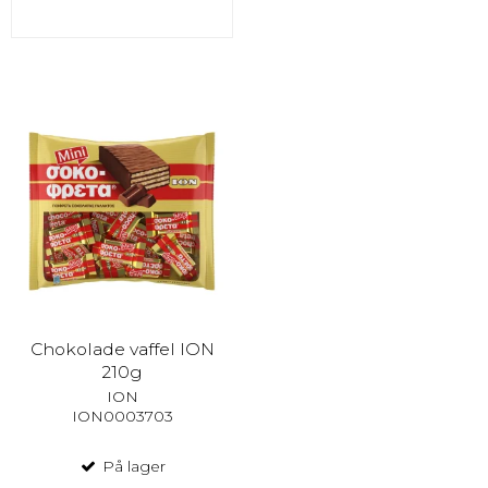
Chokolade vaffel ION
210g
ION
ION0003703
På lager