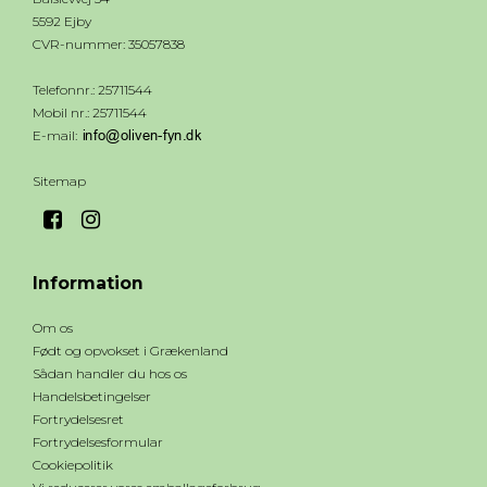
5592 Ejby
CVR-nummer
:
35057838
Telefonnr.
:
25711544
Mobil nr.
:
25711544
E-mail
:
Sitemap
Information
Om os
Født og opvokset i Grækenland
Sådan handler du hos os
Handelsbetingelser
Fortrydelsesret
Fortrydelsesformular
Cookiepolitik