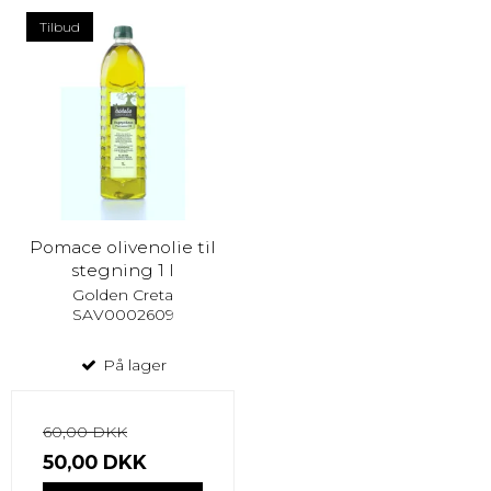
Tilbud
Pomace olivenolie til
stegning 1 l
Golden Creta
SAV0002609
På lager
60,00 DKK
50,00 DKK