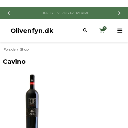
HURTIG LEVERING
1-2 HVERDAGE
Olivenfyn.dk
0
Forside
/
Shop
Cavino