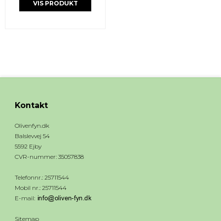
VIS PRODUKT
Kontakt
Olivenfyn.dk
Balslevvej 54
5592 Ejby
CVR-nummer
:
35057838
Telefonnr.
:
25711544
Mobil nr.
:
25711544
E-mail
:
Sitemap