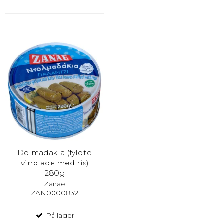
Dolmadakia (fyldte
vinblade med ris)
280g
Zanae
ZAN0000832
På lager