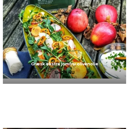
Græsk ekstra jomfru olivenolie
SHOP NU